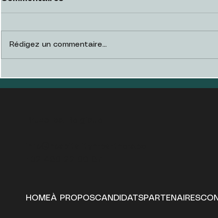
Rédigez un commentaire...
Choisir le meilleur
L'hôteller
partenaire RH pour
restaurat
l'Hospitality
défis et 
Bruxelles, Belgique
info@hospitalityhrpartners.be
+32 486 22 60 87
HOME
À PROPOS
CANDIDATS
PARTENAIRES
CO