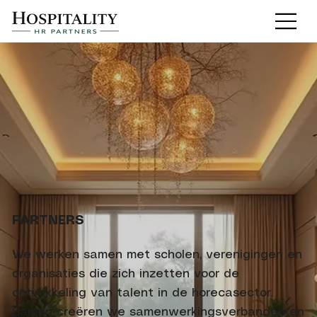
PARTNERS
We werken samen met scholen, verenigingen en
organisaties die zich inzetten voor de
ontwikkeling van talent in de horecasector.
Samen creëren we samenwerkingsverbanden en