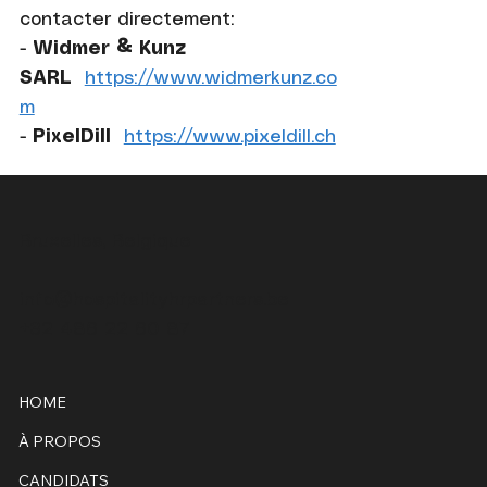
contacter directement:
-
Widmer & Kunz
SARL
https://www.widmerkunz.co
m
-
PixelDill
https://www.pixeldill.ch
Bruxelles, Belgique
info@hospitalityhrpartners.be
+32 486 22 60 87
HOME
À PROPOS
CANDIDATS