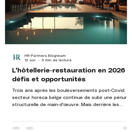
HR-Partners Blogteam
12 avr.
3 min de lecture
L'hôtellerie-restauration en 2026 :
défis et opportunités
Trois ans après les bouleversements post-Covid, le
secteur horeca belge continue de subir une pénurie
structurelle de main-d'œuvre. Mais derrière les
chiffres, des tendances émergent – et certaines
pratiques font une vraie différence. Tour d'horizon
de la situation en 2026.