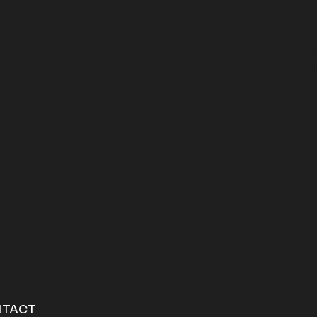
nt toute la différence.
Nous accompagnons les 
 et créer un
place de solutions RH 
our garantir la qualité
et aux objectifs de cr
sement.
NTACT