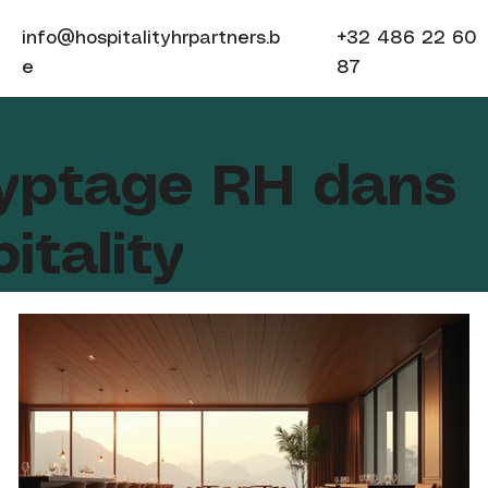
info@hospitalityhrpartners.b
+32 486 22 60
e
87
yptage RH dans
pitality