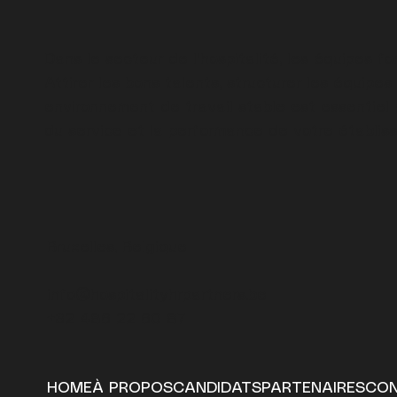
Dans le secteur de l’hospitalité, les équipes fo
Attirer les bons talents, structurer les équipes
environnement de travail stable est essentiel p
du service et la performance de votre établis
Bruxelles, Belgique
info@hospitalityhrpartners.be
+32 486 22 60 87
HOME
À PROPOS
CANDIDATS
PARTENAIRES
CO