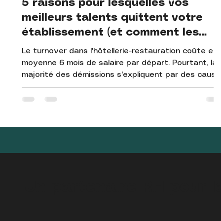
5 raisons pour lesquelles vos
meilleurs talents quittent votre
établissement (et comment les
retenir)
Le turnover dans l'hôtellerie-restauration coûte en
moyenne 6 mois de salaire par départ. Pourtant, la
majorité des démissions s'expliquent par des cause
identifiables – et évitables. Voici les 5 raisons que
nous observons le plus souvent sur le terrain, et le
leviers concrets pour y répondre.
Un partenaire RH pour l