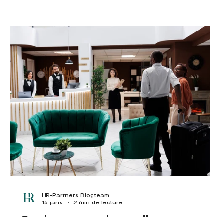
construction d’équipes solides. Pourquoi un
partenaire RH est indispensable Le secteur de
l'horeca est exigeant. Les fluctuations saisonnières
la diversité des profils et la nécessi
HR-Partners Blogteam
15 janv.
2 min de lecture