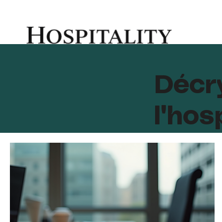
Décr
l'hos