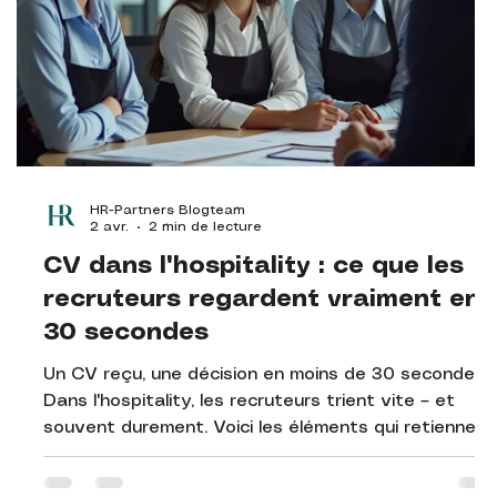
HR-Partners Blogteam
2 avr.
2 min de lecture
CV dans l'hospitality : ce que les
recruteurs regardent vraiment en
30 secondes
Un CV reçu, une décision en moins de 30 secondes.
Dans l'hospitality, les recruteurs trient vite – et
souvent durement. Voici les éléments qui retiennent
vraiment l'attention sur un CV horeca, et ceux qui
font passer votre candidature à la trappe sans