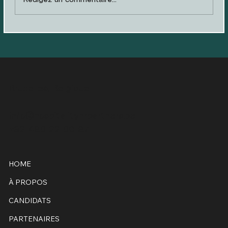
CV dans l'hospitality : ce que les
recruteurs regardent vraiment
en 30 secondes
Bruxelles, Belgique
info@hospitalityhrpartners.be
+32 486 22 60 87
HOME
À PROPOS
CANDIDATS
PARTENAIRES